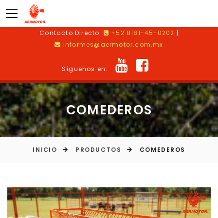
Contacto Directo:
+52 8181-45-0202
|
informes@aermotor.com.mx
Síguenos en:
COMEDEROS
INICIO
PRODUCTOS
COMEDEROS