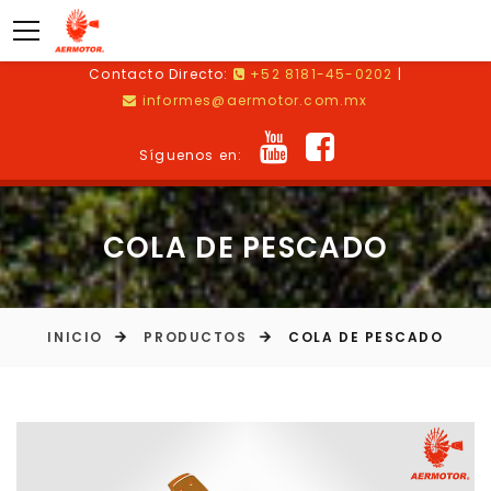
Contacto Directo:
+52 8181-45-0202
|
informes@aermotor.com.mx
Síguenos en:
COLA DE PESCADO
INICIO
PRODUCTOS
COLA DE PESCADO